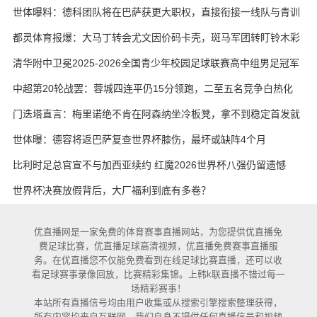
世体曝料：德科团队将在巴萨获更大职权，直接衔接一线队与青训
都灵体育报爆：大马丁转会尤文因价码卡壳，斑马军团转盯铃木彩
艳与维卡里奥
清华附中卫冕2025-2026全国青少年校园足球联赛高中组男足冠军
中超第20轮战罢：蓉城四连平仍15分领跑，二至五名竞争白热化
门迭塔直言：梅里诺绝不肯在阿森纳坐冷板凳，拿不到稳定首发就
考虑另寻出路
世体曝：德容将返巴萨复查世界杯膝伤，最坏或缺阵4个月
比利时足总官宣不与加西亚续约 红魔2026世界杯八强仍留遗憾
世界杯决赛放假背后，大厂福利到底有多卷？
优直播网是一家免费的体育赛事直播网站，为您提供优直播免
费足球比赛，优直播足球高清视频，优直播免费赛事直播服
务。在优直播您不仅能免费看到在线足球比赛直播，还可以收
看足球赛事录像回放，比赛精彩集锦。上韩k联直播不错过每一
场精彩赛事！
本站所有直播信号均由用户收集或从搜索引擎搜索整理获得，
所有内容均来自互联网，我们自身不提供任何直播信号和视频