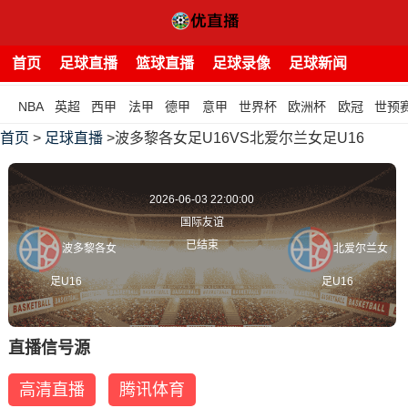
首页
足球直播
篮球直播
足球录像
足球新闻
NBA
英超
西甲
法甲
德甲
意甲
世界杯
欧洲杯
欧冠
世预
首页
>
足球直播
>波多黎各女足U16VS北爱尔兰女足U16
2026-06-03 22:00:00
国际友谊
已结束
波多黎各女
北爱尔兰女
足U16
足U16
直播信号源
高清直播
腾讯体育