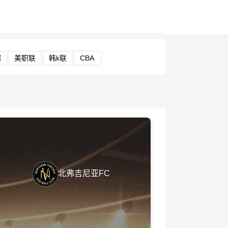
超
美职联
韩k联
CBA
北弗吉尼亚FC