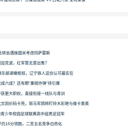
比转会遇挫国米考虑冈萨雷斯
浦加克波，红军暂无意出售？
俱乐部递橄榄枝，辽宁铁人这份认可最实在
成六成？还有颗“重磅炸弹”待引爆
萨获更大职权，直接衔接一线队与青训
尤文因价码卡壳，斑马军团转盯铃木彩艳与维卡里奥
6全国青少年校园足球联赛高中组男足冠军
平仍15分领跑，二至五名竞争白热化