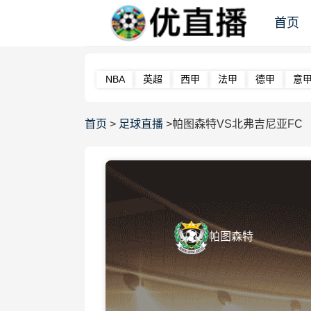
首页
NBA
英超
西甲
法甲
德甲
意
首页
>
足球直播
>帕图森特VS北弗吉尼亚FC
帕图森特