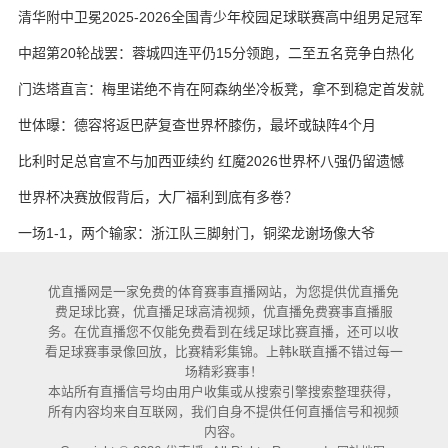
艳与维卡里奥
清华附中卫冕2025-2026全国青少年校园足球联赛高中组男足冠军
中超第20轮战罢：蓉城四连平仍15分领跑，二至五名竞争白热化
门迭塔直言：梅里诺绝不肯在阿森纳坐冷板凳，拿不到稳定首发就
考虑另寻出路
世体曝：德容将返巴萨复查世界杯膝伤，最坏或缺阵4个月
比利时足总官宣不与加西亚续约 红魔2026世界杯八强仍留遗憾
世界杯决赛放假背后，大厂福利到底有多卷？
一场1-1，两个输家：浙江队三脚射门，铜梁龙谢场像大爷
优直播网是一家免费的体育赛事直播网站，为您提供优直播免
费足球比赛，优直播足球高清视频，优直播免费赛事直播服
务。在优直播您不仅能免费看到在线足球比赛直播，还可以收
看足球赛事录像回放，比赛精彩集锦。上韩k联直播不错过每一
场精彩赛事！
本站所有直播信号均由用户收集或从搜索引擎搜索整理获得，
所有内容均来自互联网，我们自身不提供任何直播信号和视频
内容。