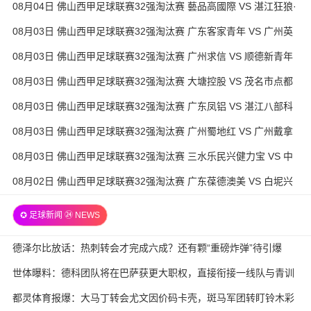
08月04日 佛山西甲足球联赛32强淘汰赛 藝品高國際 VS 湛江狂狼·
粵辉能源 全场录像
08月03日 佛山西甲足球联赛32强淘汰赛 广东客家青年 VS 广州英
华思力U17 全场录像
08月03日 佛山西甲足球联赛32强淘汰赛 广州求信 VS 顺德新青年
全场录像
08月03日 佛山西甲足球联赛32强淘汰赛 大塘控股 VS 茂名市点都
得 全场录像
08月03日 佛山西甲足球联赛32强淘汰赛 广东凤铝 VS 湛江八部科
技 全场录像
08月03日 佛山西甲足球联赛32强淘汰赛 广州蜀地红 VS 广州戴拿
模 全场录像
08月03日 佛山西甲足球联赛32强淘汰赛 三水乐民兴健力宝 VS 中
国澳门澳科精英 全场录像
08月02日 佛山西甲足球联赛32强淘汰赛 广东葆德澳美 VS 白坭兴
龙 全场录像
✪ 足球新闻 ㉔ NEWS
德泽尔比放话：热刺转会才完成六成？还有颗“重磅炸弹”待引爆
世体曝料：德科团队将在巴萨获更大职权，直接衔接一线队与青训
都灵体育报爆：大马丁转会尤文因价码卡壳，斑马军团转盯铃木彩