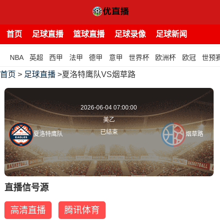
首页
足球直播
篮球直播
足球录像
足球新闻
NBA
英超
西甲
法甲
德甲
意甲
世界杯
欧洲杯
欧冠
世预
首页
>
足球直播
>夏洛特鹰队VS烟草路
2026-06-04 07:00:00
美乙
已结束
夏洛特鹰队
烟草路
直播信号源
高清直播
腾讯体育