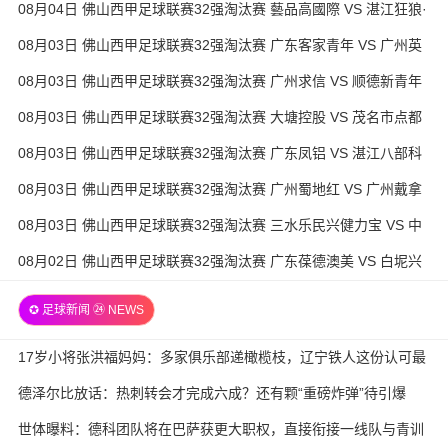
08月04日 佛山西甲足球联赛32强淘汰赛 藝品高國際 VS 湛江狂狼·
粵辉能源 全场录像
08月03日 佛山西甲足球联赛32强淘汰赛 广东客家青年 VS 广州英
华思力U17 全场录像
08月03日 佛山西甲足球联赛32强淘汰赛 广州求信 VS 顺德新青年
全场录像
08月03日 佛山西甲足球联赛32强淘汰赛 大塘控股 VS 茂名市点都
得 全场录像
08月03日 佛山西甲足球联赛32强淘汰赛 广东凤铝 VS 湛江八部科
技 全场录像
08月03日 佛山西甲足球联赛32强淘汰赛 广州蜀地红 VS 广州戴拿
模 全场录像
08月03日 佛山西甲足球联赛32强淘汰赛 三水乐民兴健力宝 VS 中
国澳门澳科精英 全场录像
08月02日 佛山西甲足球联赛32强淘汰赛 广东葆德澳美 VS 白坭兴
龙 全场录像
✪ 足球新闻 ㉔ NEWS
17岁小将张洪福妈妈：多家俱乐部递橄榄枝，辽宁铁人这份认可最
实在
德泽尔比放话：热刺转会才完成六成？还有颗“重磅炸弹”待引爆
世体曝料：德科团队将在巴萨获更大职权，直接衔接一线队与青训