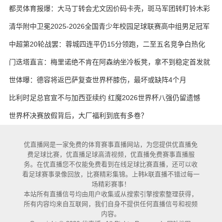
都灵体育报爆：大马丁转会尤文因价码卡壳，斑马军团转盯铃木彩
艳与维卡里奥
清华附中卫冕2025-2026全国青少年校园足球联赛高中组男足冠军
中超第20轮战罢：蓉城四连平仍15分领跑，二至五名竞争白热化
门迭塔直言：梅里诺绝不肯在阿森纳坐冷板凳，拿不到稳定首发就
考虑另寻出路
世体曝：德容将返巴萨复查世界杯膝伤，最坏或缺阵4个月
比利时足总官宣不与加西亚续约 红魔2026世界杯八强仍留遗憾
世界杯决赛放假背后，大厂福利到底有多卷？
优直播网是一家免费的体育赛事直播网站，为您提供优直播免
费足球比赛，优直播足球高清视频，优直播免费赛事直播服
务。在优直播您不仅能免费看到在线足球比赛直播，还可以收
看足球赛事录像回放，比赛精彩集锦。上韩k联直播不错过每一
场精彩赛事！
本站所有直播信号均由用户收集或从搜索引擎搜索整理获得，
所有内容均来自互联网，我们自身不提供任何直播信号和视频
内容。