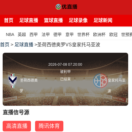
首页
足球直播
篮球直播
足球录像
足球新闻
NBA
英超
西甲
法甲
德甲
意甲
世界杯
欧洲杯
欧冠
世预
首页
>
足球直播
>圣荷西德奥罗VS皇家托马亚波
2026-07-08 07:20:00
玻利甲
已结束
圣荷西德奥
皇家托马亚
罗
波
直播信号源
高清直播
腾讯体育