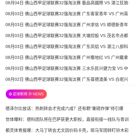
08月04日 佛山西甲足球联赛32强淘汰赛 藝品高國際 VS 湛江狂狼·
粵辉能源 全场录像
08月03日 佛山西甲足球联赛32强淘汰赛 广东客家青年 VS 广州英
华思力U17 全场录像
08月03日 佛山西甲足球联赛32强淘汰赛 广州求信 VS 顺德新青年
全场录像
08月03日 佛山西甲足球联赛32强淘汰赛 大塘控股 VS 茂名市点都
得 全场录像
08月03日 佛山西甲足球联赛32强淘汰赛 广东凤铝 VS 湛江八部科
技 全场录像
08月03日 佛山西甲足球联赛32强淘汰赛 广州蜀地红 VS 广州戴拿
模 全场录像
08月03日 佛山西甲足球联赛32强淘汰赛 三水乐民兴健力宝 VS 中
国澳门澳科精英 全场录像
08月02日 佛山西甲足球联赛32强淘汰赛 广东葆德澳美 VS 白坭兴
龙 全场录像
✪ 足球新闻 ㉔ NEWS
德泽尔比放话：热刺转会才完成六成？还有颗“重磅炸弹”待引爆
世体曝料：德科团队将在巴萨获更大职权，直接衔接一线队与青训
都灵体育报爆：大马丁转会尤文因价码卡壳，斑马军团转盯铃木彩