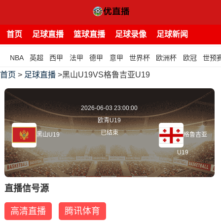
首页
足球直播
篮球直播
足球录像
足球新闻
NBA
英超
西甲
法甲
德甲
意甲
世界杯
欧洲杯
欧冠
世预
首页
>
足球直播
>黑山U19VS格鲁吉亚U19
2026-06-03 23:00:00
欧青U19
已结束
黑山U19
格鲁吉亚
U19
直播信号源
高清直播
腾讯体育