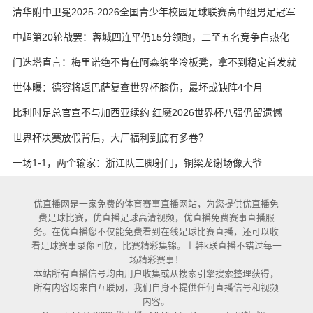
艳与维卡里奥
清华附中卫冕2025-2026全国青少年校园足球联赛高中组男足冠军
中超第20轮战罢：蓉城四连平仍15分领跑，二至五名竞争白热化
门迭塔直言：梅里诺绝不肯在阿森纳坐冷板凳，拿不到稳定首发就
考虑另寻出路
世体曝：德容将返巴萨复查世界杯膝伤，最坏或缺阵4个月
比利时足总官宣不与加西亚续约 红魔2026世界杯八强仍留遗憾
世界杯决赛放假背后，大厂福利到底有多卷？
一场1-1，两个输家：浙江队三脚射门，铜梁龙谢场像大爷
优直播网是一家免费的体育赛事直播网站，为您提供优直播免
费足球比赛，优直播足球高清视频，优直播免费赛事直播服
务。在优直播您不仅能免费看到在线足球比赛直播，还可以收
看足球赛事录像回放，比赛精彩集锦。上韩k联直播不错过每一
场精彩赛事！
本站所有直播信号均由用户收集或从搜索引擎搜索整理获得，
所有内容均来自互联网，我们自身不提供任何直播信号和视频
内容。