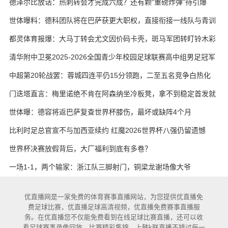
德泽尔比放话：热刺转会才完成六成？还有颗“重磅炸弹”待引爆
世体曝料：德科团队将在巴萨获更大职权，直接衔接一线队与青训
都灵体育报爆：大马丁转会尤文因价码卡壳，斑马军团转盯铃木彩
艳与维卡里奥
清华附中卫冕2025-2026全国青少年校园足球联赛高中组男足冠军
中超第20轮战罢：蓉城四连平仍15分领跑，二至五名竞争白热化
门迭塔直言：梅里诺绝不肯在阿森纳坐冷板凳，拿不到稳定首发就
考虑另寻出路
世体曝：德容将返巴萨复查世界杯膝伤，最坏或缺阵4个月
比利时足总官宣不与加西亚续约 红魔2026世界杯八强仍留遗憾
世界杯决赛放假背后，大厂福利到底有多卷？
一场1-1，两个输家：浙江队三脚射门，铜梁龙谢场像大爷
优直播网是一家免费的体育赛事直播网站，为您提供优直播免
费足球比赛，优直播足球高清视频，优直播免费赛事直播服
务。在优直播您不仅能免费看到在线足球比赛直播，还可以收
看足球赛事录像回放，比赛精彩集锦。上韩k联直播不错过每一