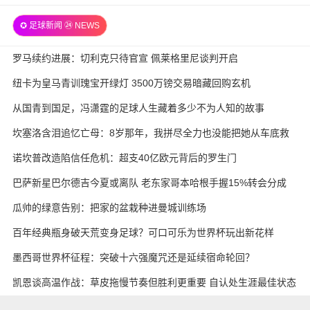
✪ 足球新闻 ㉔ NEWS
罗马续约进展：切利克只待官宣 佩莱格里尼谈判开启
纽卡为皇马青训瑰宝开绿灯 3500万镑交易暗藏回购玄机
从国青到国足，冯潇霆的足球人生藏着多少不为人知的故事
坎塞洛含泪追忆亡母：8岁那年，我拼尽全力也没能把她从车底救
出来
诺坎普改造陷信任危机：超支40亿欧元背后的罗生门
巴萨新星巴尔德吉今夏或离队 老东家哥本哈根手握15%转会分成
瓜帅的绿意告别：把家的盆栽种进曼城训练场
百年经典瓶身破天荒变身足球？可口可乐为世界杯玩出新花样
墨西哥世界杯征程：突破十六强魔咒还是延续宿命轮回？
凯恩谈高温作战：草皮拖慢节奏但胜利更重要 自认处生涯最佳状态