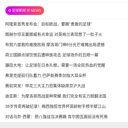
精英 全场录像
✪ 足球新闻 ㉔ NEWS
阿隆索首秀发布会：目标欧战，要踢“勇敢的足球”
图赫尔坦言赢挪威有点幸运 对英格兰表现憋了一肚子火
布努六度救险难挽败局 摩洛哥门神8分光芒难掩出局遗憾
荷兰国脚点球饮恨后遭种族攻击 足球场外的丑陋一幕
镰田大地：让足球在日本扎根，需要一场全民热血的觉醒
弗里克提前归队蓄力 巴萨新赛季剑指大耳朵杯
赛前突发！申花三大主力恐集体缺席京沪大战
迪亚斯：为摩洛哥而战是种荣耀 我们完全有实力掀翻法国
38岁传奇再破纪录！梅西独揽世界杯高龄射手榜半壁江山
对话乌奈·西蒙：把八强战当决赛踢 库尔图瓦面前没有死角