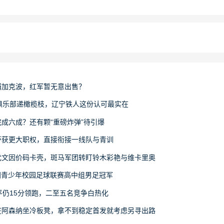
浦加克波，红军暂无意出售？
俱乐部递橄榄枝，辽宁铁人这份认可最实在
成六成？还有颗“重磅炸弹”待引爆
萨获更大职权，直接衔接一线队与青训
尤文因价码卡壳，斑马军团转盯铃木彩艳与维卡里奥
6全国青少年校园足球联赛高中组男足冠军
平仍15分领跑，二至五名竞争白热化
在阿森纳坐冷板凳，拿不到稳定首发就考虑另寻出路