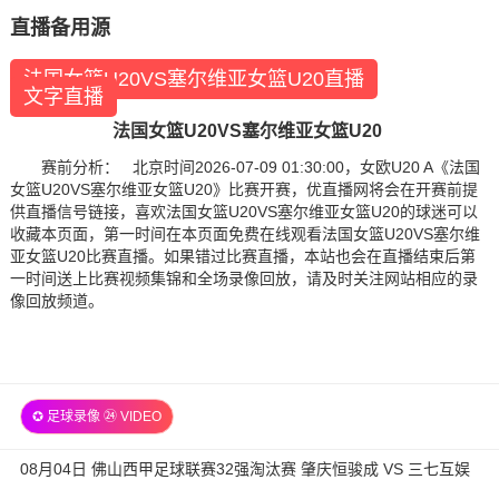
直播备用源
法国女篮U20VS塞尔维亚女篮U20直播
文字直播
法国女篮U20VS塞尔维亚女篮U20
赛前分析： 北京时间2026-07-09 01:30:00，女欧U20 A《法国
女篮U20VS塞尔维亚女篮U20》比赛开赛，优直播网将会在开赛前提
供直播信号链接，喜欢法国女篮U20VS塞尔维亚女篮U20的球迷可以
收藏本页面，第一时间在本页面免费在线观看法国女篮U20VS塞尔维
亚女篮U20比赛直播。如果错过比赛直播，本站也会在直播结束后第
一时间送上比赛视频集锦和全场录像回放，请及时关注网站相应的录
像回放频道。
✪ 足球录像 ㉔ VIDEO
08月04日 佛山西甲足球联赛32强淘汰赛 肇庆恒骏成 VS 三七互娱
全场录像