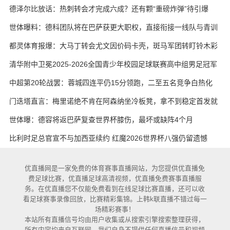
实在
德泽尔比放话：热刺转会才完成六成？还有颗“重磅炸弹”待引爆
世体曝料：德科团队将在巴萨获更大职权，直接衔接一线队与青训
都灵体育报爆：大马丁转会尤文因价码卡壳，斑马军团转盯铃木彩
艳与维卡里奥
清华附中卫冕2025-2026全国青少年校园足球联赛高中组男足冠军
中超第20轮战罢：蓉城四连平仍15分领跑，二至五名竞争白热化
门迭塔直言：梅里诺绝不肯在阿森纳坐冷板凳，拿不到稳定首发就
考虑另寻出路
世体曝：德容将返巴萨复查世界杯膝伤，最坏或缺阵4个月
比利时足总官宣不与加西亚续约 红魔2026世界杯八强仍留遗憾
优直播网是一家免费的体育赛事直播网站，为您提供优直播免
费足球比赛，优直播足球高清视频，优直播免费赛事直播服
务。在优直播您不仅能免费看到在线足球比赛直播，还可以收
看足球赛事录像回放，比赛精彩集锦。上韩k联直播不错过每一
场精彩赛事！
本站所有直播信号均由用户收集或从搜索引擎搜索整理获得，
所有内容均来自互联网，我们自身不提供任何直播信号和视频