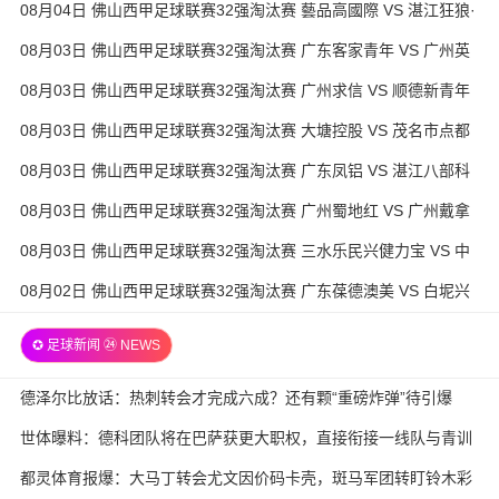
08月04日 佛山西甲足球联赛32强淘汰赛 藝品高國際 VS 湛江狂狼·
粵辉能源 全场录像
08月03日 佛山西甲足球联赛32强淘汰赛 广东客家青年 VS 广州英
华思力U17 全场录像
08月03日 佛山西甲足球联赛32强淘汰赛 广州求信 VS 顺德新青年
全场录像
08月03日 佛山西甲足球联赛32强淘汰赛 大塘控股 VS 茂名市点都
得 全场录像
08月03日 佛山西甲足球联赛32强淘汰赛 广东凤铝 VS 湛江八部科
技 全场录像
08月03日 佛山西甲足球联赛32强淘汰赛 广州蜀地红 VS 广州戴拿
模 全场录像
08月03日 佛山西甲足球联赛32强淘汰赛 三水乐民兴健力宝 VS 中
国澳门澳科精英 全场录像
08月02日 佛山西甲足球联赛32强淘汰赛 广东葆德澳美 VS 白坭兴
龙 全场录像
✪ 足球新闻 ㉔ NEWS
德泽尔比放话：热刺转会才完成六成？还有颗“重磅炸弹”待引爆
世体曝料：德科团队将在巴萨获更大职权，直接衔接一线队与青训
都灵体育报爆：大马丁转会尤文因价码卡壳，斑马军团转盯铃木彩