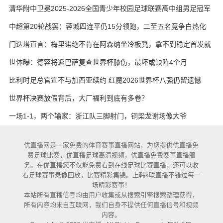
艳与维卡里奥
清华附中卫冕2025-2026全国青少年校园足球联赛高中组男足冠军
中超第20轮战罢：蓉城四连平仍15分领跑，二至五名竞争白热化
门迭塔直言：梅里诺绝不肯在阿森纳坐冷板凳，拿不到稳定首发就
考虑另寻出路
世体曝：德容将返巴萨复查世界杯膝伤，最坏或缺阵4个月
比利时足总官宣不与加西亚续约 红魔2026世界杯八强仍留遗憾
世界杯决赛放假背后，大厂福利到底有多卷？
一场1-1，两个输家：浙江队三脚射门，铜梁龙谢场像大爷
优直播网是一家免费的体育赛事直播网站，为您提供优直播免
费足球比赛，优直播足球高清视频，优直播免费赛事直播服
务。在优直播您不仅能免费看到在线足球比赛直播，还可以收
看足球赛事录像回放，比赛精彩集锦。上韩k联直播不错过每一
场精彩赛事！
本站所有直播信号均由用户收集或从搜索引擎搜索整理获得，
所有内容均来自互联网，我们自身不提供任何直播信号和视频
内容。