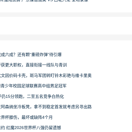
成六成？还有颗“重磅炸弹”待引爆
萨获更大职权，直接衔接一线队与青训
尤文因价码卡壳，斑马军团转盯铃木彩艳与维卡里奥
6全国青少年校园足球联赛高中组男足冠军
平仍15分领跑，二至五名竞争白热化
在阿森纳坐冷板凳，拿不到稳定首发就考虑另寻出路
界杯膝伤，最坏或缺阵4个月
约 红魔2026世界杯八强仍留遗憾