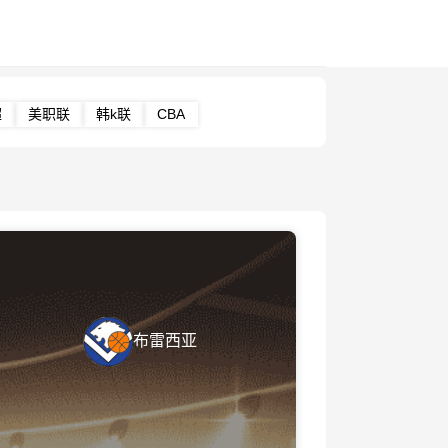
超
美职联
韩k联
CBA
布雷西亚