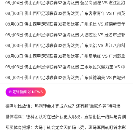
08月04日 佛山西甲足球联赛32强淘汰赛 藝品高國際 VS 湛江狂狼·
粵辉能源 全场录像
08月03日 佛山西甲足球联赛32强淘汰赛 广东客家青年 VS 广州英
华思力U17 全场录像
08月03日 佛山西甲足球联赛32强淘汰赛 广州求信 VS 顺德新青年
全场录像
08月03日 佛山西甲足球联赛32强淘汰赛 大塘控股 VS 茂名市点都
得 全场录像
08月03日 佛山西甲足球联赛32强淘汰赛 广东凤铝 VS 湛江八部科
技 全场录像
08月03日 佛山西甲足球联赛32强淘汰赛 广州蜀地红 VS 广州戴拿
模 全场录像
08月03日 佛山西甲足球联赛32强淘汰赛 三水乐民兴健力宝 VS 中
国澳门澳科精英 全场录像
08月02日 佛山西甲足球联赛32强淘汰赛 广东葆德澳美 VS 白坭兴
龙 全场录像
✪ 足球新闻 ㉔ NEWS
德泽尔比放话：热刺转会才完成六成？还有颗“重磅炸弹”待引爆
世体曝料：德科团队将在巴萨获更大职权，直接衔接一线队与青训
都灵体育报爆：大马丁转会尤文因价码卡壳，斑马军团转盯铃木彩