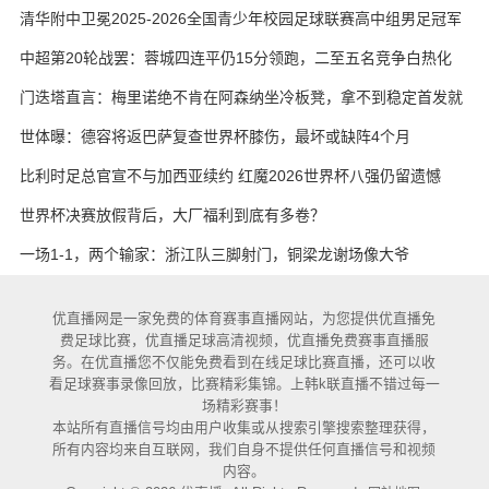
艳与维卡里奥
清华附中卫冕2025-2026全国青少年校园足球联赛高中组男足冠军
中超第20轮战罢：蓉城四连平仍15分领跑，二至五名竞争白热化
门迭塔直言：梅里诺绝不肯在阿森纳坐冷板凳，拿不到稳定首发就
考虑另寻出路
世体曝：德容将返巴萨复查世界杯膝伤，最坏或缺阵4个月
比利时足总官宣不与加西亚续约 红魔2026世界杯八强仍留遗憾
世界杯决赛放假背后，大厂福利到底有多卷？
一场1-1，两个输家：浙江队三脚射门，铜梁龙谢场像大爷
优直播网是一家免费的体育赛事直播网站，为您提供优直播免
费足球比赛，优直播足球高清视频，优直播免费赛事直播服
务。在优直播您不仅能免费看到在线足球比赛直播，还可以收
看足球赛事录像回放，比赛精彩集锦。上韩k联直播不错过每一
场精彩赛事！
本站所有直播信号均由用户收集或从搜索引擎搜索整理获得，
所有内容均来自互联网，我们自身不提供任何直播信号和视频
内容。