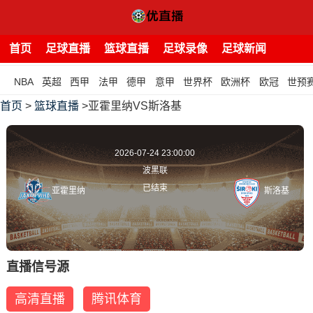
首页
足球直播
篮球直播
足球录像
足球新闻
NBA
英超
西甲
法甲
德甲
意甲
世界杯
欧洲杯
欧冠
世预
首页
>
篮球直播
>亚霍里纳VS斯洛基
2026-07-24 23:00:00
波黑联
已结束
亚霍里纳
斯洛基
直播信号源
高清直播
腾讯体育